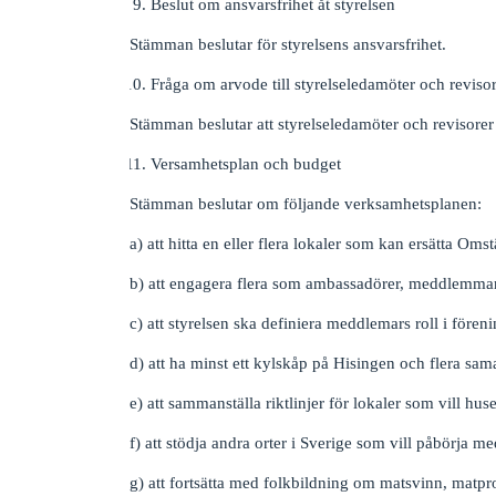
Beslut om ansvarsfrihet åt styrelsen
Stämman beslutar för styrelsens ansvarsfrihet.
Fråga om arvode till styrelseledamöter och reviso
Stämman beslutar att styrelseledamöter och revisorer
Versamhetsplan och budget
Stämman beslutar om följande verksamhetsplanen:
a) att hitta en eller flera lokaler som kan ersätta Om
b) att engagera flera som ambassadörer, meddlemmar
c) att styrelsen ska definiera meddlemars roll i fören
d) att ha minst ett kylskåp på Hisingen och flera sam
e) att sammanställa riktlinjer för lokaler som vill hus
f) att stödja andra orter i Sverige som vill påbörja 
g) att fortsätta med folkbildning om matsvinn, matp