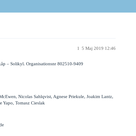
1
5 Maj 2019 12:46
skåp – Solikyl. Organisationsnr 802510-9409
McEwen, Nicolas Sahlqvist, Agnese Priekule, Joakim Lantz,
me Yapo, Tomasz Cieslak
nde