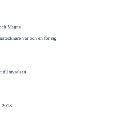
 och Magne
atecknare var och en för sig
till styrelsen
j 2018