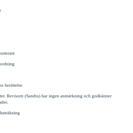
e
usterare
 ordning
ns berättelse
ifter. Revisorn (Sandra) har ingen anmärkning och godkänner
ader.
ltaträkning