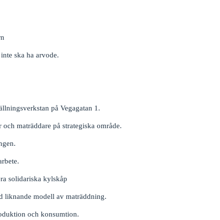
rn
 inte ska ha arvode.
ställningsverkstan på Vegagatan 1.
 och maträddare på strategiska område.
ingen.
arbete.
era solidariska kylskåp
med liknande modell av maträddning.
roduktion och konsumtion.