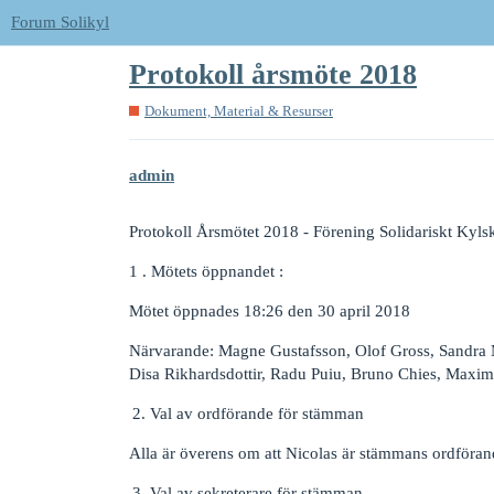
Forum Solikyl
Protokoll årsmöte 2018
Dokument, Material & Resurser
admin
Protokoll Årsmötet 2018 - Förening Solidariskt Kyl
1 . Mötets öppnandet :
Mötet öppnades 18:26 den 30 april 2018
Närvarande: Magne Gustafsson, Olof Gross, Sandra 
Disa Rikhardsdottir, Radu Puiu, Bruno Chies, Maxi
Val av ordförande för stämman
Alla är överens om att Nicolas är stämmans ordföra
Val av sekreterare för stämman