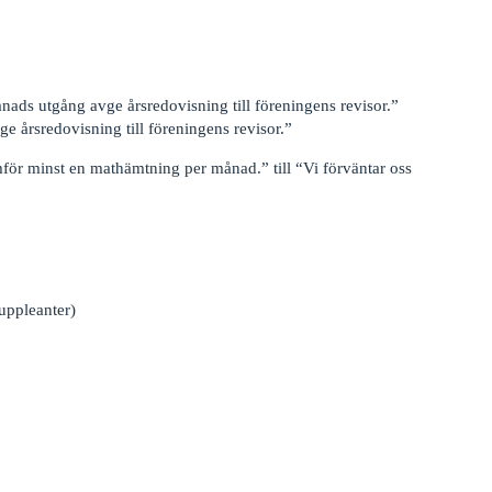
ånads utgång avge årsredovisning till föreningens revisor.”
ge årsredovisning till föreningens revisor.”
ör minst en mathämtning per månad.” till “Vi förväntar oss
suppleanter)