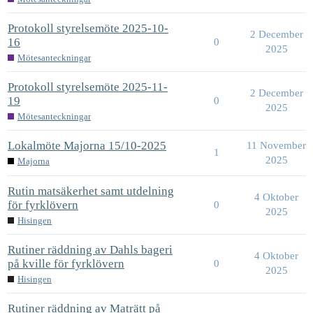
Protokoll styrelsemöte 2025-10-
2 December
16
0
2025
Mötesanteckningar
Protokoll styrelsemöte 2025-11-
2 December
19
0
2025
Mötesanteckningar
Lokalmöte Majorna 15/10-2025
11 November
1
2025
Majorna
Rutin matsäkerhet samt utdelning
4 Oktober
för fyrklövern
0
2025
Hisingen
Rutiner räddning av Dahls bageri
4 Oktober
på kville för fyrklövern
0
2025
Hisingen
Rutiner räddning av Maträtt på