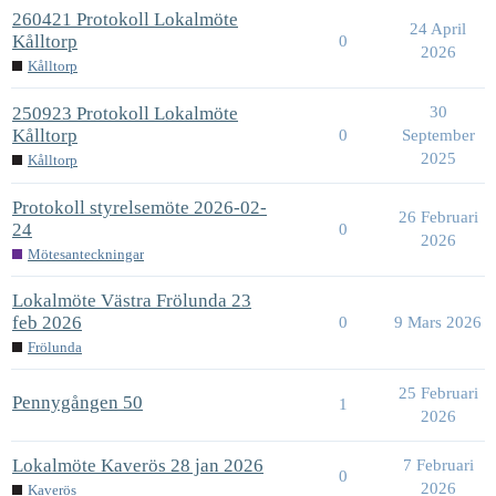
260421 Protokoll Lokalmöte
24 April
Kålltorp
0
2026
Kålltorp
250923 Protokoll Lokalmöte
30
Kålltorp
0
September
2025
Kålltorp
Protokoll styrelsemöte 2026-02-
26 Februari
24
0
2026
Mötesanteckningar
Lokalmöte Västra Frölunda 23
feb 2026
0
9 Mars 2026
Frölunda
25 Februari
Pennygången 50
1
2026
Lokalmöte Kaverös 28 jan 2026
7 Februari
0
2026
Kaverös