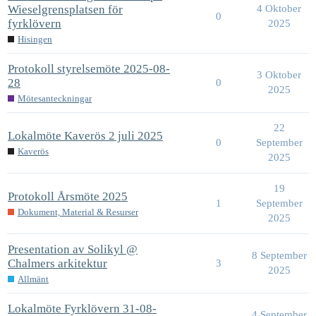
Wieselgrensplatsen för
4 Oktober
0
fyrklövern
2025
Hisingen
Protokoll styrelsemöte 2025-08-
3 Oktober
28
0
2025
Mötesanteckningar
22
Lokalmöte Kaverös 2 juli 2025
0
September
Kaverös
2025
19
Protokoll Årsmöte 2025
1
September
Dokument, Material & Resurser
2025
Presentation av Solikyl @
8 September
Chalmers arkitektur
3
2025
Allmänt
Lokalmöte Fyrklövern 31-08-
4 September