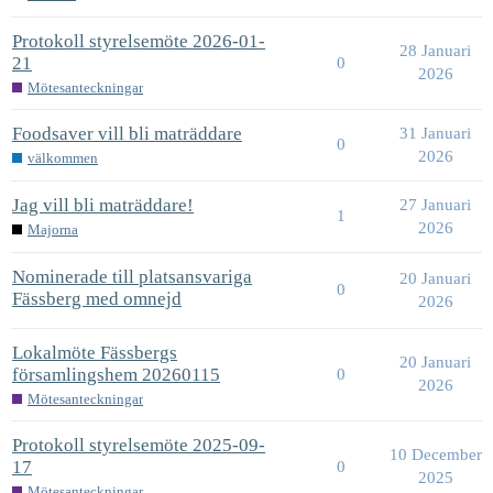
Protokoll styrelsemöte 2026-01-
28 Januari
21
0
2026
Mötesanteckningar
Foodsaver vill bli maträddare
31 Januari
0
2026
välkommen
Jag vill bli maträddare!
27 Januari
1
2026
Majorna
Nominerade till platsansvariga
20 Januari
0
Fässberg med omnejd
2026
Lokalmöte Fässbergs
20 Januari
församlingshem 20260115
0
2026
Mötesanteckningar
Protokoll styrelsemöte 2025-09-
10 December
17
0
2025
Mötesanteckningar