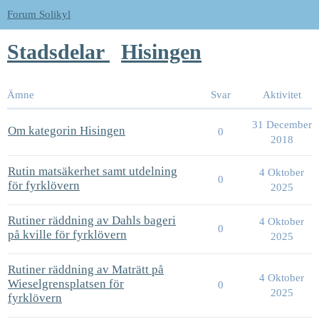
Forum Solikyl
Stadsdelar
Hisingen
Ämne
Svar
Aktivitet
31 December
Om kategorin Hisingen
0
2018
Rutin matsäkerhet samt utdelning
4 Oktober
0
för fyrklövern
2025
Rutiner räddning av Dahls bageri
4 Oktober
0
på kville för fyrklövern
2025
Rutiner räddning av Maträtt på
4 Oktober
Wieselgrensplatsen för
0
2025
fyrklövern