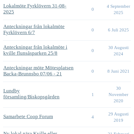
Lokalmöte Fyrklövern 31-08-
4 September
0
2025
2025
Anteckningar från lokalmöte
0
6 Juli 2025
Fyrklövern 6/7
Anteckningar från lokalmöte i
30 Augusti
0
kville flunsåsparken 25/8
2024
Anteckningar möte Mötesplatsen
0
8 Juni 2021
Backa-Brunnsbo 07/06 - 21
30
Lundby
1
November
församling/Biskopsgården
2020
29 Augusti
Samarbete Coop Forum
4
2019
Ny lokal nära Kville eller
21 Februari